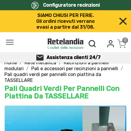
Configuratore recinzioni
SIAMO CHIUSI PER FERIE.
Gli ordini ricevuti verrano
evasi a partire dal 31/08.

0
Assistenza clienti 24/7
Home
Rete metallica
Recinzioni a pannelli
modulari
Pali e accessori per recinzioni a pannelli
Pali quadri verdi per pannelli con piattina da
TASSELLARE
Pali Quadri Verdi Per Pannelli Con
Piattina Da TASSELLARE