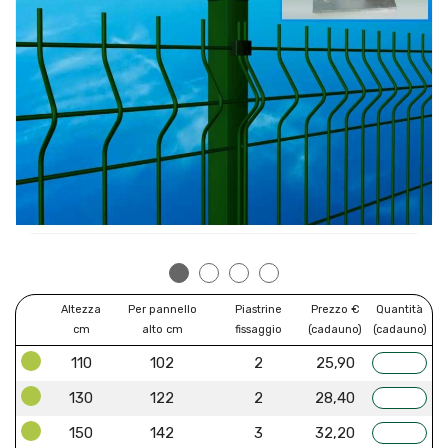
Altezza
Per pannello
Piastrine
Prezzo €
Quantità
cm
alto cm
fissaggio
(cadauno)
(cadauno)
110
102
2
25,90
130
122
2
28,40
150
142
3
32,20