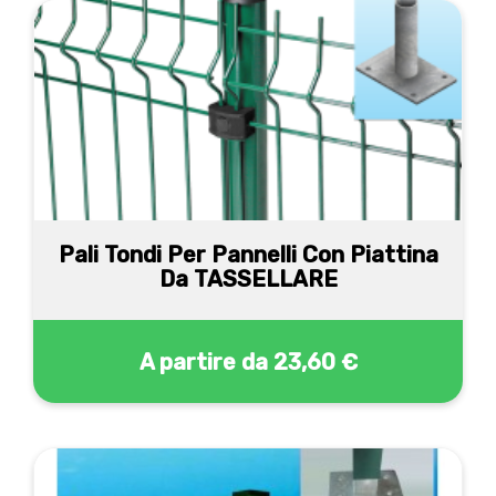
Pali Tondi Per Pannelli Con Piattina
Da TASSELLARE
A partire da
23,60 €