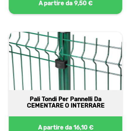
A partire da
9,50 €
Pali Tondi Per Pannelli Da
CEMENTARE O INTERRARE
A partire da
16,10 €