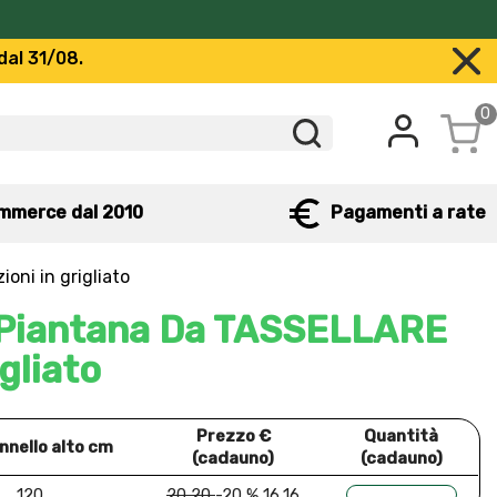
dal 31/08.
0
mmerce dal 2010
Pagamenti a rate
ni in grigliato
Piantana Da TASSELLARE
gliato
Prezzo €
Quantità
nnello alto cm
(cadauno)
(cadauno)
120
20,20
-20 % 16,16