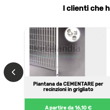
I clienti che
per
Piantana da CEMENTARE per
recinzioni in grigliato
A partire da
16,10 €