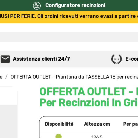
Configuratore recinzioni
USI PER FERIE. Gli ordini ricevuti verrano evasi a partire 
Assistenza clienti 24/7
E-co
re
OFFERTA OUTLET - Piantana da TASSELLARE per recinzio
OFFERTA OUTLET - 
Per Recinzioni In Gri
Disponibilità
Altezza cm
Per pa
126.5