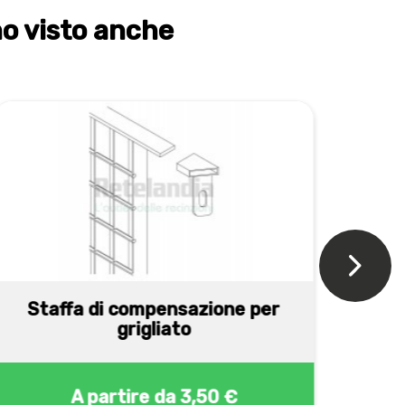
no visto anche
Staffa di compensazione per
Pi
grigliato
A partire da
3,50 €