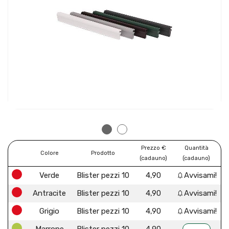
Prezzo €
Quantità
Colore
Prodotto
(cadauno)
(cadauno)
Verde
Blister pezzi 10
4,90
Avvisami!
Antracite
Blister pezzi 10
4,90
Avvisami!
Grigio
Blister pezzi 10
4,90
Avvisami!